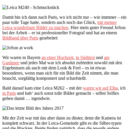
Damit bin ich dann nach Paris, wo ich nicht nur – wie immmer – ein
paar tolle Tage hatte, sondern auch noch das Glück,
mit meiner
Leica wunderbare Bilder zu machen
. Hier mein guter Freund JoSon
bei der Arbeit – er ist professioneller Fotograf und hat an einem
Bildband über Paris
gearbeitet:
Wir waren in Bayern
an einer Hochzeit
,
in Südtirol
und
am
Gardasee
und jedes Mal war ich absolut zufrieden sowohl mit den
Ergebnissen als auch mit dem Look & Feel – es ist etwas
besonderes, wenn man sich für ein Bild die Zeit nimmt, die man
braucht, sorgfältig komponiert und scharfstellt.
Bald darauf kam eine Leica M262 – mit der
waren wir auf Elba
, ich
in Paris
und hab‘ auch sonst tolle Bilder gemacht – selbst Selfies
gehen damit … irgendwie.
Mit der Zeit war mit das aber dann zu düster, denn die Kamera ist
komplett schwarz. In der Leica-Gemeinde gibt es die Silber-typen
und die Blackies. Beide finden natürlich, dass die jeweils andere