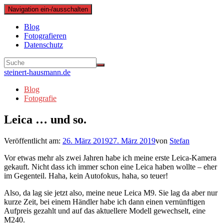
Navigation ein-/ausschalten
Blog
Fotografieren
Datenschutz
steinert-hausmann.de
Blog
Fotografie
Leica … und so.
Veröffentlicht am:
26. März 2019
27. März 2019
von
Stefan
Vor etwas mehr als zwei Jahren habe ich meine erste Leica-Kamera
gekauft. Nicht dass ich immer schon eine Leica haben wollte – eher
im Gegenteil. Haha, kein Autofokus, haha, so teuer!
Also, da lag sie jetzt also, meine neue Leica M9. Sie lag da aber nur
kurze Zeit, bei einem Händler habe ich dann einen vernünftigen
Aufpreis gezahlt und auf das aktuellere Modell gewechselt, eine
M240.