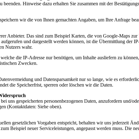
zu beenden. Hinweise dazu erhalten Sie zusammen mit der Bestätigungs
 speichern wir die von Ihnen gemachten Angaben, um Ihre Anfrage bea
erer Anbieter. Das sind zum Beispiel Karten, die von Google-Maps zu
 aufgerufen und dargestellt werden können, ist die Übermittlung der 
gen Nutzers wahr.
 welche die IP-Adresse nur benötigen, um Inhalte ausliefern zu können
tistischen Zwecken.
envermeidung und Datensparsamkeit nur so lange, wie es erforderlich
ndet die Speicherfrist, sperren oder löschen wir die Daten.
 Widerspruch
ie bei uns gespeicherten personenbezogenen Daten, anzufordern und/od
gen (Kontaktdaten: Siehe oben).
llen gesetzlichen Vorgaben entspricht, behalten wir uns jederzeit Ände
 zum Beispiel neuer Serviceleistungen, angepasst werden muss. Die ne